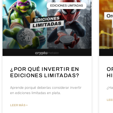
EDICIONES LIMITADAS
¿POR QUÉ INVERTIR EN
O
EDICIONES LIMITADAS?
H
Aprende porqué deberías considerar invertir
¿Ha
en ediciones limitadas en plata.
LEE
LEER MÁS »