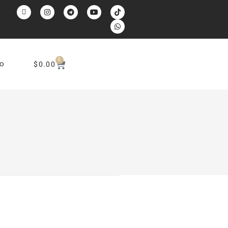
0
$
0.00
O