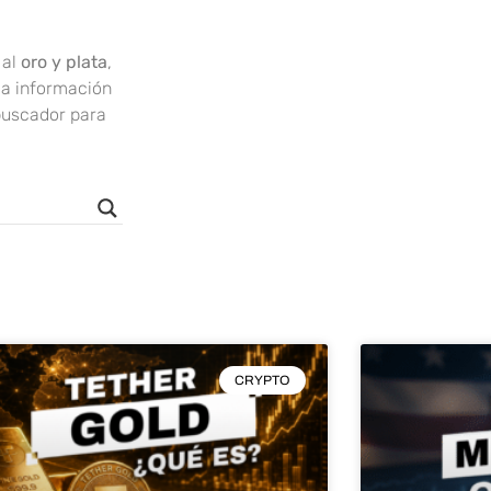
al
oro y plata
,
la información
buscador para
CRYPTO