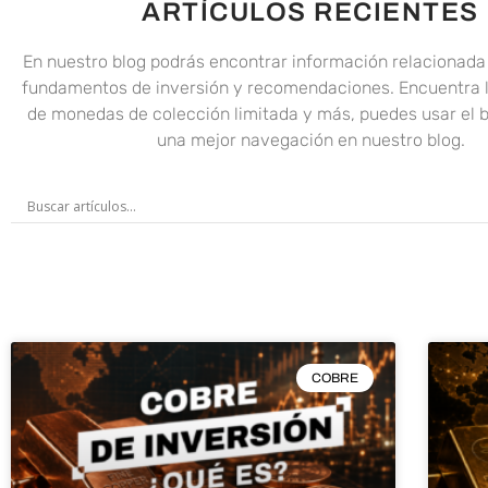
ARTÍCULOS RECIENTES
En nuestro blog podrás encontrar información relacionada 
fundamentos de inversión y recomendaciones. Encuentra 
de monedas de colección limitada y más, puedes usar el 
una mejor navegación en nuestro blog.
COBRE