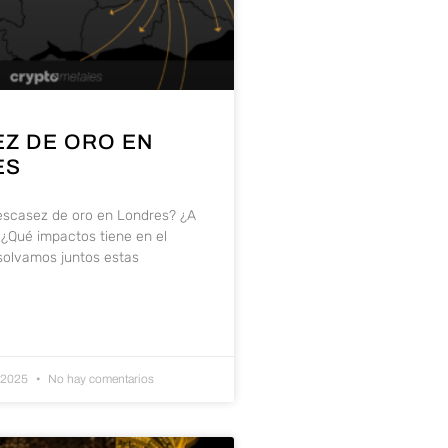
Z DE ORO EN
ES
escasez de oro en Londres? ¿A
¿Qué impactos tiene en el
olvamos juntos estas
e 2025
No hay comentarios