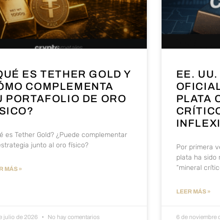
QUÉ ES TETHER GOLD Y
EE. UU
ÓMO COMPLEMENTA
OFICIA
U PORTAFOLIO DE ORO
PLATA 
ÍSICO?
CRÍTIC
INFLEX
é es Tether Gold? ¿Puede complementar
strategia junto al oro físico?
Por primera ve
plata ha sido
“mineral crític
R MÁS »
LEER MÁS »
e julio de 2026
No hay comentarios
6 de noviembre