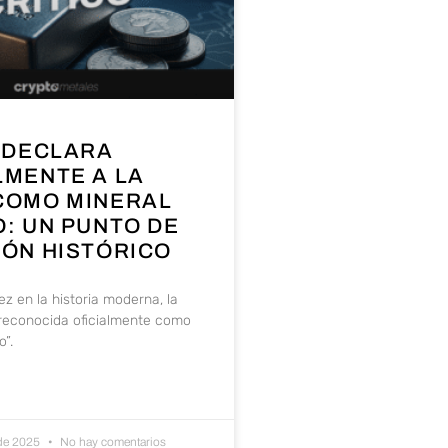
. DECLARA
LMENTE A LA
COMO MINERAL
O: UN PUNTO DE
IÓN HISTÓRICO
z en la historia moderna, la
 reconocida oficialmente como
o”.
 de 2025
No hay comentarios