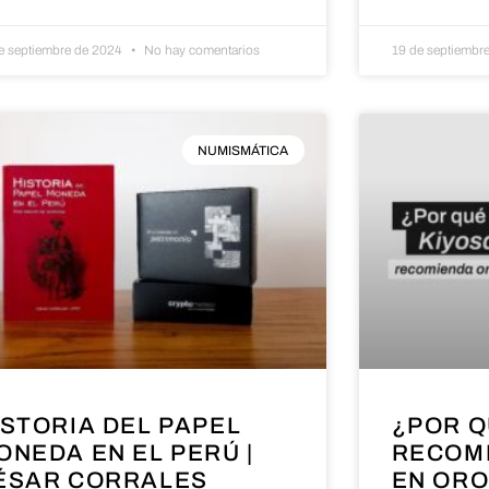
e septiembre de 2024
No hay comentarios
19 de septiembr
NUMISMÁTICA
ISTORIA DEL PAPEL
¿POR Q
ONEDA EN EL PERÚ |
RECOMI
ÉSAR CORRALES
EN ORO