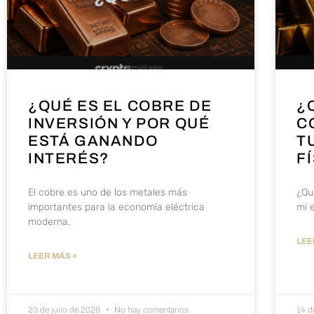
¿QUÉ ES EL COBRE DE
¿
INVERSIÓN Y POR QUÉ
C
ESTÁ GANANDO
T
INTERÉS?
F
El cobre es uno de los metales más
¿Qu
importantes para la economía eléctrica
mi e
moderna.
LEE
LEER MÁS »
23 de julio de 2026
No hay comentarios
14 d