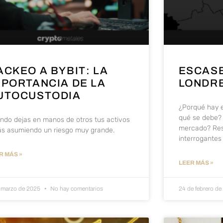
ACKEO A BYBIT: LA
ESCASE
MPORTANCIA DE LA
LONDR
UTOCUSTODIA
¿Porqué hay 
qué se debe? 
ndo dejas en manos de otros tus activos
mercado? Res
ás asumiendo un riesgo muy grande.
interrogantes
R MÁS »
LEER MÁS »
 marzo de 2025
No hay comentarios
24 de febrero d