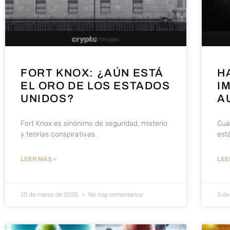
FORT KNOX: ¿AÚN ESTÁ
H
EL ORO DE LOS ESTADOS
I
UNIDOS?
A
Fort Knox es sinónimo de seguridad, misterio
Cua
y teorías conspirativas.
est
LEER MÁS »
LEE
10 de marzo de 2025
No hay comentarios
3 de