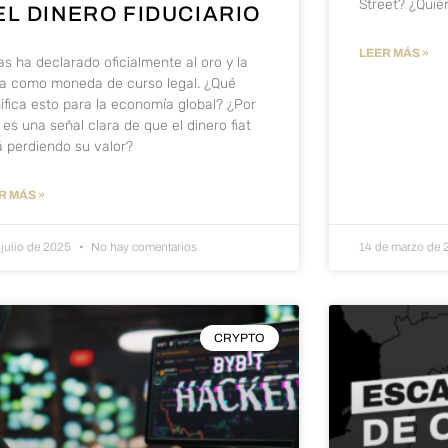
Street? ¿Qui
EL DINERO FIDUCIARIO
LEER MÁS »
as ha declarado oficialmente al oro y la
ta como moneda de curso legal. ¿Qué
nifica esto para la economía global? ¿Por
 es una señal clara de que el dinero fiat
á perdiendo su valor?
R MÁS »
 julio de 2025
No hay comentarios
14 de marzo de
CRYPTO