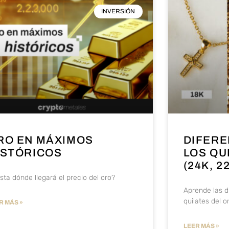
INVERSIÓN
RO EN MÁXIMOS
DIFERE
ISTÓRICOS
LOS QU
(24K, 2
sta dónde llegará el precio del oro?
Aprende las d
quilates del or
R MÁS »
LEER MÁS »