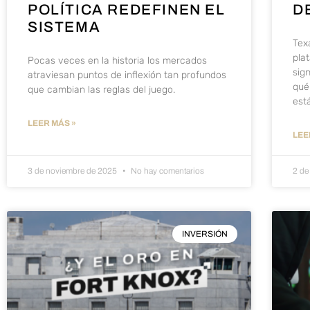
POLÍTICA REDEFINEN EL
D
SISTEMA
Tex
pla
Pocas veces en la historia los mercados
sig
atraviesan puntos de inflexión tan profundos
qué
que cambian las reglas del juego.
est
LEER MÁS »
LEE
3 de noviembre de 2025
No hay comentarios
2 de
INVERSIÓN