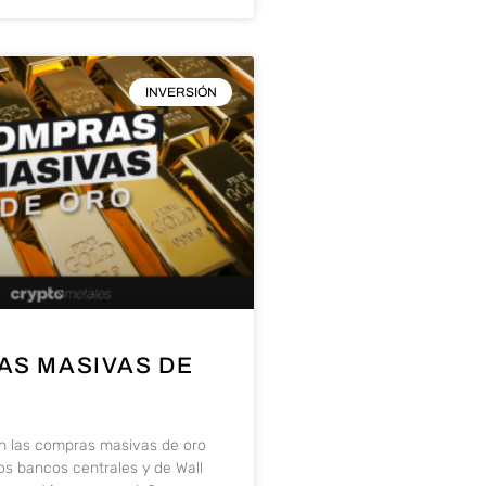
INVERSIÓN
S MASIVAS DE
n las compras masivas de oro
los bancos centrales y de Wall