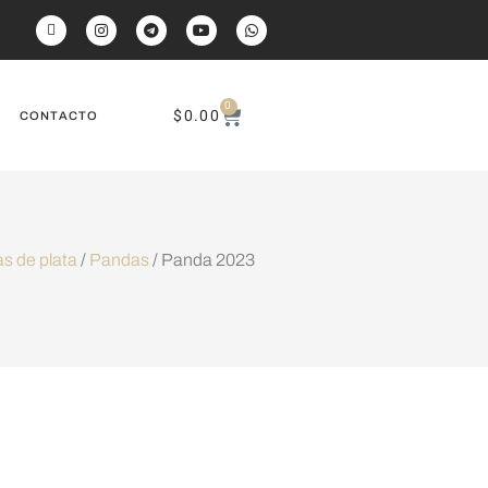
0
$
0.00
CONTACTO
s de plata
/
Pandas
/ Panda 2023