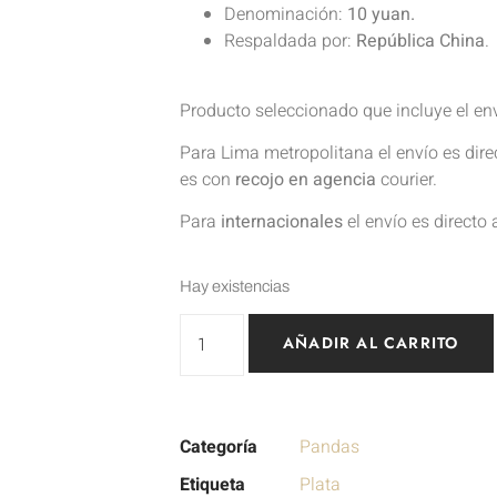
Denominación:
10 yuan.
Respaldada por:
República China
.
Producto seleccionado que incluye el en
Para Lima metropolitana el envío es dir
es con
recojo en agencia
courier.
Para
internacionales
el envío es directo 
Hay existencias
AÑADIR AL CARRITO
Categoría
Pandas
Etiqueta
Plata