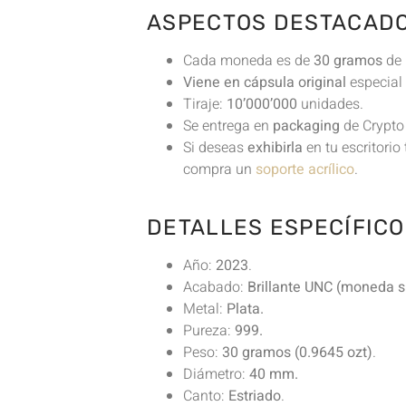
ASPECTOS DESTACADO
Cada moneda es de
30 gramos
de 
Viene en cápsula original
especial
Tiraje:
10’000’000
unidades.
Se entrega en
packaging
de Crypto
Si deseas
exhibirla
en tu escritori
compra un
soporte acrílico
.
DETALLES ESPECÍFICO
Año:
2023
.
Acabado:
Brillante UNC (moneda si
Metal:
Plata.
Pureza:
999.
Peso:
30 gramos (0.9645 ozt)
.
Diámetro:
40 mm.
Canto:
Estriado
.