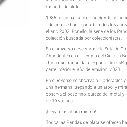
internacional desde el año
1983
, año de
moneda de plata.
1986
ha sido el único año donde no hub
adelante se han acuñado todos los años,
el año 2002. Por ello, la serie de los Pa
colección buscada por coleccionistas.
En el
anverso
observamos la Sala de Ora
Abundantes en el Templo del Cielo en Bei
china que traducida al español dice: «Re
parte inferior el año de emisión: 2023.
En el
reverso
se observa a 2 adorables 
una hermana, trepando a un árbol y mir
observa el peso fino, pureza del metal y
de 10 yuanes.
¡Llévatelos ahora mismo!
Todos las
Pandas de plata
se ofrecen ba