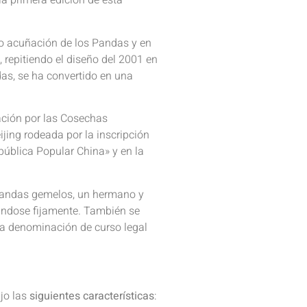
 la primera edición de esta
o acuñación de los Pandas y en
 repitiendo el diseño del 2001 en
ndas, se ha convertido en una
ción por las Cosechas
jing rodeada por la inscripción
pública Popular China» y en la
pandas gemelos, un hermano y
ándose fijamente. También se
 la denominación de curso legal
jo las
siguientes características
: