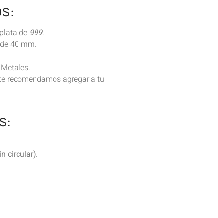
S:
plata de
999
.
 de 40
mm
.
 Metales.
o te recomendamos agregar a tu
S:
n circular)
.