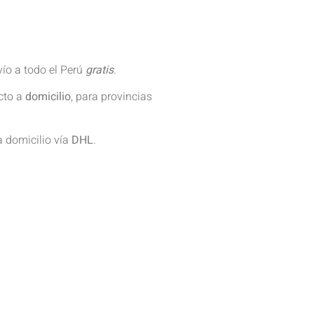
vío a todo el Perú
gratis
.
ecto a
domicilio
, para provincias
a domicilio vía
DHL
.