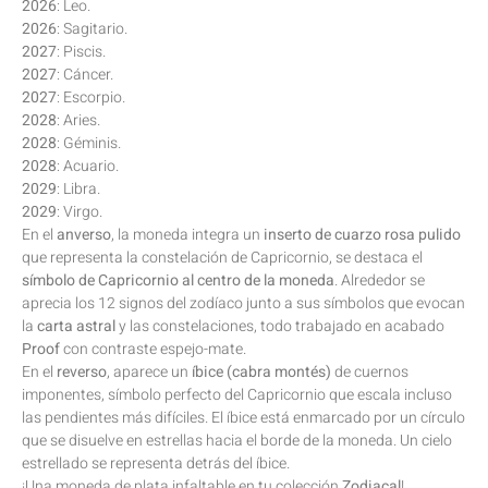
2026
: Leo.
2026
: Sagitario.
2027
: Piscis.
2027
: Cáncer.
2027
: Escorpio.
2028
: Aries.
2028
: Géminis.
2028
: Acuario.
2029
: Libra.
2029
: Virgo.
En el
anverso
, la moneda integra un
inserto de cuarzo rosa pulido
que representa la constelación de Capricornio, se destaca el
símbolo de Capricornio al centro de la moneda
. Alrededor se
aprecia los 12 signos del zodíaco junto a sus símbolos que evocan
la
carta astral
y las constelaciones, todo trabajado en acabado
Proof
con contraste espejo-mate.
En el
reverso
, aparece un
íbice (cabra montés)
de cuernos
imponentes, símbolo perfecto del Capricornio que escala incluso
las pendientes más difíciles. El íbice está enmarcado por un círculo
que se disuelve en estrellas hacia el borde de la moneda. Un cielo
estrellado se representa detrás del íbice.
¡Una moneda de plata infaltable en tu colección
Zodiacal
!