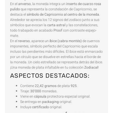
En el
anverso
, la moneda integra un
inserto de cuarzo rosa
pulido
que representa la constelación de Capricornio, se
destaca el
símbolo de Capricornio al centro de la moneda
.
Alrededor se aprecia los 12 signos del zodíaco junto a sus
símbolos que evocan la
carta astral
y las constelaciones,
todo trabajado en acabado
Proof
con contraste espejo-
mate.
En el
reverso
, aparece un
íbice (cabra montés)
de cuernos
imponentes, símbolo perfecto del Capricornio que escala
incluso las pendientes más difíciles. El íbice está enmarcado
por un círculo que se disuelve en estrellas hacia el borde de
la moneda. Un cielo estrellado se representa detrás del íbice.
¡Una moneda de plata infaltable en tu colección
Zodiacal
!
ASPECTOS DESTACADOS:
Contiene
22,42 gramos
de plata
925
.
Tiraje:
30’000
monedas.
Viene en
cápsula
protectora especial original.
Se entrega en
packaging
original.
Incluye
certificado
original.