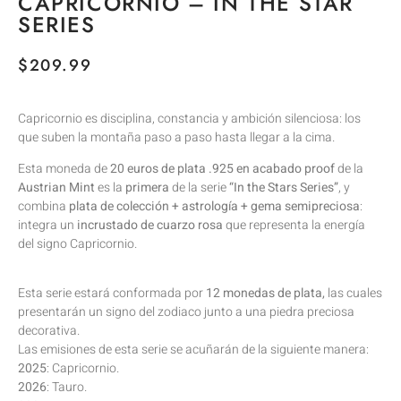
CAPRICORNIO – IN THE STAR
SERIES
$
209.99
Capricornio es disciplina, constancia y ambición silenciosa: los
que suben la montaña paso a paso hasta llegar a la cima.
Esta moneda de
20 euros de plata .925 en acabado proof
de la
Austrian Mint
es la
primera
de la serie
“In the Stars Series”
, y
combina
plata de colección + astrología + gema semipreciosa
:
integra un
incrustado de cuarzo rosa
que representa la energía
del signo Capricornio.
Esta serie estará conformada por
12 monedas de plata,
las cuales
presentarán un signo del zodiaco junto a una piedra preciosa
decorativa.
Las emisiones de esta serie se acuñarán de la siguiente manera:
2025
: Capricornio.
2026
: Tauro.