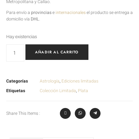
Metropolitana y Callao.
Para envío a
provincias
e
internacionales
el producto se entrega a
domicilio vía
DHL
.
Hay existencias
AÑADIR AL CARRITO
Categorías
Astrología
,
Ediciones limitadas
Etiquetas
Colección Limitada
,
Plata
Share This Items :