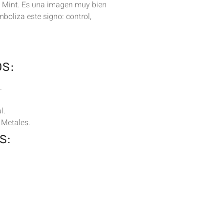
 Mint. Es una imagen muy bien
boliza este signo: control,
S:
.
l.
 Metales.
S: