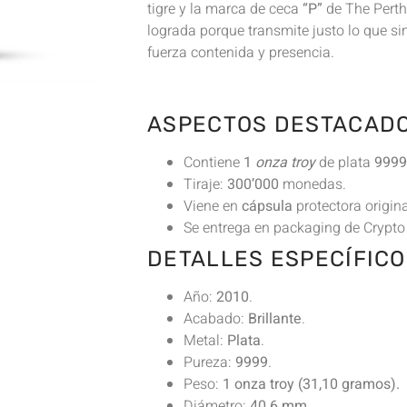
tigre y la marca de ceca
“P”
de The Perth
lograda porque transmite justo lo que sim
fuerza contenida y presencia.
ASPECTOS DESTACADO
Contiene
1
onza troy
de plata
9999
Tiraje:
300’000
monedas.
Viene en
cápsula
protectora origina
Se entrega en packaging de Crypto
DETALLES ESPECÍFICO
Año:
2010
.
Acabado:
Brillante
.
Metal:
Plata
.
Pureza:
9999
.
Peso:
1 onza troy (31,10 gramos).
Diámetro:
40.6 mm
.