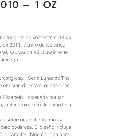
010 – 1 OZ
rio lunar chino comenzó el
14 de
o de 2011
. Dentro de los cinco
etal
, asociado tradicionalmente
liderazgo.
prestigiosa
II Serie Lunar
de
The
de emisión
de esta segunda serie.
a Elizabeth II diseñada por Ian
za, la denominación de curso legal
ado sobre una saliente rocosa
 pero poderosa. El diseño incluye
”
, el carácter chino de la palabra