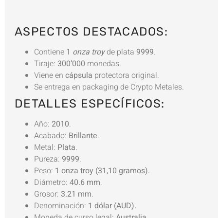
ASPECTOS DESTACADOS:
Contiene
1
onza troy
de plata
9999
.
Tiraje:
300’000
monedas.
Viene en
cápsula
protectora original.
Se entrega en packaging de Crypto Metales.
DETALLES ESPECÍFICOS:
Año:
2010
.
Acabado:
Brillante
.
Metal:
Plata
.
Pureza:
9999
.
Peso:
1 onza troy (31,10 gramos).
Diámetro:
40.6 mm
.
Grosor:
3.21 mm
.
Denominación:
1 dólar (AUD).
Moneda de curso legal:
Australia
.