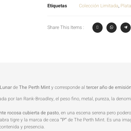
Etiquetas
Colección Limitada
,
Plat
Share This Items :
 Lunar
de
The Perth Mint
y corresponde al
tercer año de emisió
ñada por Ian Rank-Broadley, el peso fino, metal, pureza, la denom
ente rocosa cubierta de pasto
, en una escena serena pero poder
alabra tigre y la marca de ceca
“P”
de The Perth Mint. Es una ima
 contenida y presencia.