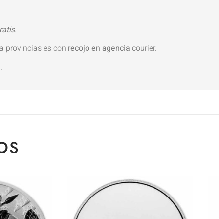
ratis
.
ra provincias es con
recojo en agencia
courier.
L
.
OS