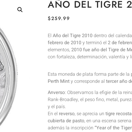
AÑO DEL TIGRE 2
$
259.99
El
Año del Tigre 2010
dentro del calenda
febrero de 2010
y terminó el
2 de febrer
elementos,
2010 fue año del Tigre de M
con fortaleza, determinación, valentía y 
Esta moneda de plata forma parte de la 
Perth Mint
y corresponde al
tercer año 
Anverso
: Observamos la efigie de la rein
Rank-Broadley, el peso fino, metal, pure
y el país.
En el
reverso
, se aprecia un
tigre recost
cubierta de pasto
, en una escena serena
además la inscripción
“Year of the Tiger