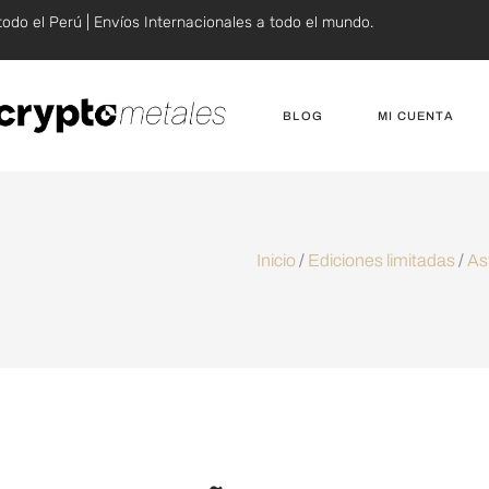
todo el Perú | Envíos Internacionales a todo el mundo.
BLOG
MI CUENTA
Inicio
/
Ediciones limitadas
/
As