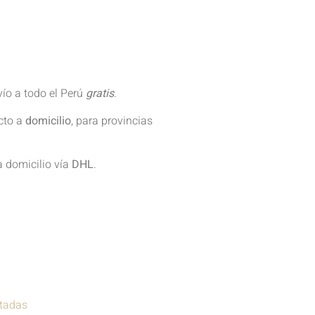
vío a todo el Perú
gratis
.
ecto a
domicilio
, para provincias
a domicilio vía
DHL
.
itadas