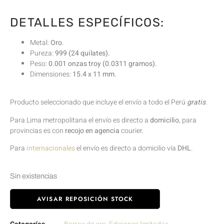
DETALLES ESPECÍFICOS:
Metal:
Oro
.
Pureza:
999 (24 quilates).
Peso:
0.001 onzas troy (0.0311 gramos).
Dimensiones:
15.4 x 11 mm.
Producto seleccionado que incluye el envío a todo el Perú
gratis
.
Para Lima metropolitana el envío es directo a
domicilio
, para
provincias es con
recojo en agencia
courier.
Para
internacionales
el envío es directo a domicilio vía
DHL
.
Sin existencias
AVISAR REPOSICIÓN STOCK