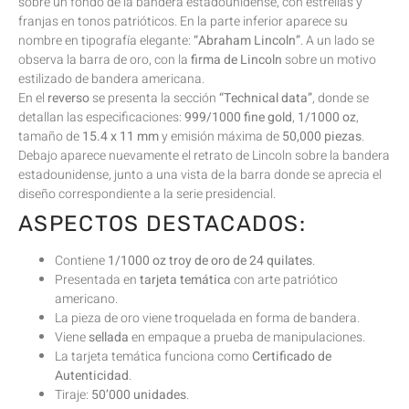
sobre un fondo de la bandera estadounidense, con estrellas y
franjas en tonos patrióticos. En la parte inferior aparece su
nombre en tipografía elegante:
“Abraham Lincoln”
. A un lado se
observa la barra de oro, con la
firma de Lincoln
sobre un motivo
estilizado de bandera americana.
En el
reverso
se presenta la sección
“Technical data”
, donde se
detallan las especificaciones:
999/1000 fine gold
,
1/1000 oz
,
tamaño de
15.4 x 11 mm
y emisión máxima de
50,000 piezas
.
Debajo aparece nuevamente el retrato de Lincoln sobre la bandera
estadounidense, junto a una vista de la barra donde se aprecia el
diseño correspondiente a la serie presidencial.
ASPECTOS DESTACADOS:
Contiene
1/1000 oz troy de oro de 24 quilates
.
Presentada en
tarjeta temática
con arte patriótico
americano.
La pieza de oro viene troquelada en forma de bandera.
Viene
sellada
en empaque a prueba de manipulaciones.
La tarjeta temática funciona como
Certificado de
Autenticidad
.
Tiraje:
50’000 unidades
.