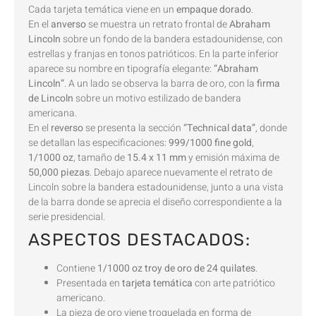
Cada tarjeta temática viene en un
empaque dorado
.
En el
anverso
se muestra un retrato frontal de
Abraham
Lincoln
sobre un fondo de la bandera estadounidense, con
estrellas y franjas en tonos patrióticos. En la parte inferior
aparece su nombre en tipografía elegante:
“Abraham
Lincoln”
. A un lado se observa la barra de oro, con la
firma
de Lincoln
sobre un motivo estilizado de bandera
americana.
En el
reverso
se presenta la sección
“Technical data”
, donde
se detallan las especificaciones:
999/1000 fine gold
,
1/1000 oz
, tamaño de
15.4 x 11 mm
y emisión máxima de
50,000 piezas
. Debajo aparece nuevamente el retrato de
Lincoln sobre la bandera estadounidense, junto a una vista
de la barra donde se aprecia el diseño correspondiente a la
serie presidencial.
ASPECTOS DESTACADOS:
Contiene
1/1000 oz troy de oro de 24 quilates
.
Presentada en
tarjeta temática
con arte patriótico
americano.
La pieza de oro viene troquelada en forma de